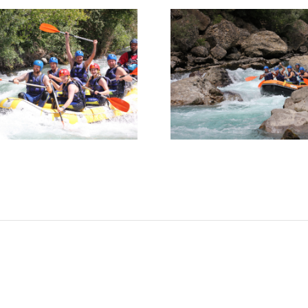
Actividades de verano en
Qué hacer e
l Pirineo: la aventura que
la aventura m
recordarás toda la vida
del v