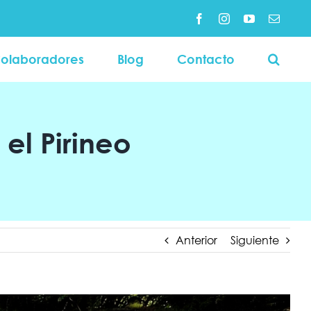
Facebook
Instagram
YouTube
Correo
electró
olaboradores
Blog
Contacto
 el Pirineo
Anterior
Siguiente