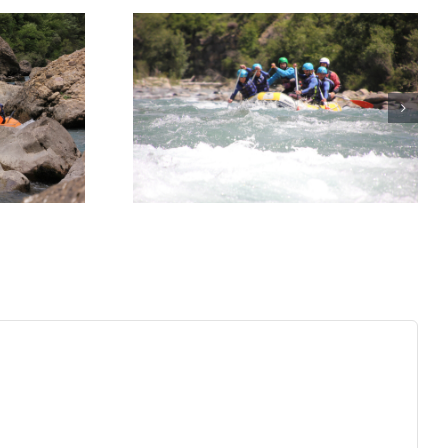
n Benasque:
ás divertida
erano