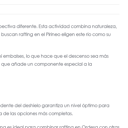
rspectiva diferente. Esta actividad combina naturaleza,
uscan rafting en el Pirineo eligen este río como su
as ni embalses, lo que hace que el descenso sea más
, lo que añade un componente especial a la
edente del deshielo garantiza un nivel óptimo para
na de las opciones más completas.
zona es ideal para combinar rafting en Ordesa con otras