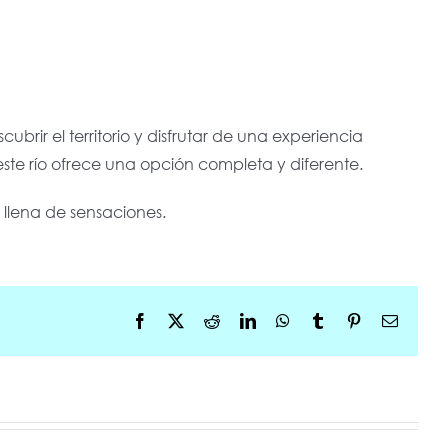
brir el territorio y disfrutar de una experiencia
este río ofrece una opción completa y diferente.
y llena de sensaciones.
Facebook
X
Reddit
LinkedIn
WhatsApp
Tumblr
Pinterest
Correo
electrón