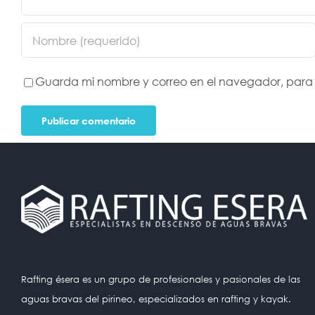
Guarda mi nombre y correo en el navegador, para
Rafting ésera es un grupo de profesionales y pasionales de las
aguas bravas del pirineo, especializados en rafting y kayak.