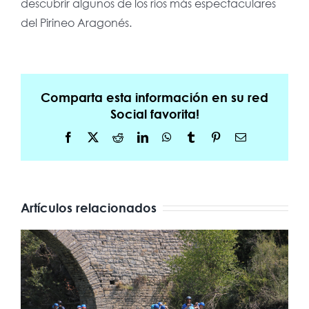
descubrir algunos de los ríos más espectaculares
del Pirineo Aragonés.
Comparta esta información en su red
Social favorita!
Facebook
X
Reddit
LinkedIn
WhatsApp
Tumblr
Pinterest
Correo
electrónico
Artículos relacionados