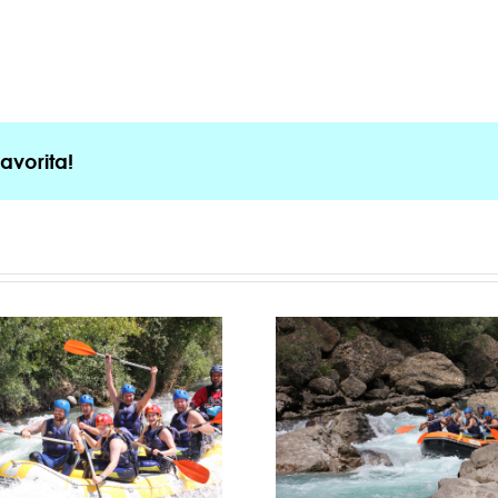
avorita!
Actividades de verano en
Qué hacer e
l Pirineo: la aventura que
la aventura m
recordarás toda la vida
del v