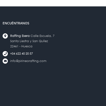
ENCUÉNTRANOS
Rafting Esera
Calle Escuela, 7
Santa Liestra y San Quílez
22461 - Huesca
+34 622 40 20 57
info@pirineorafting.com