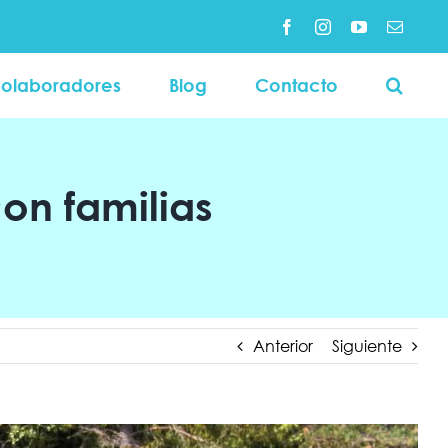
Facebook
Instagram
YouTube
Correo
electró
olaboradores
Blog
Contacto
on familias
Anterior
Siguiente